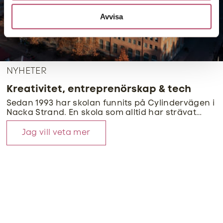
information som du har tillhandahållit eller som de har
samlat in när du har använt deras tjänster.
Avvisa
NYHETER
Kreativitet, entreprenörskap & tech
Sedan 1993 har skolan funnits på Cylindervägen i
Nacka Strand. En skola som alltid har strävat
efter att erbjuda en relevant och uppdaterad
utbildning rätt i tiden. Under snart 30 år har
Jag vill veta mer
gymnasiet bedrivit undervisning för nyfikna
elever och tusentals glada studenter har sprungit
ut genom våra dörrar.